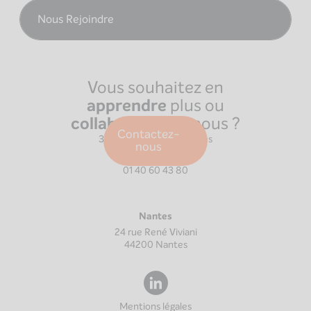
Nous Rejoindre
Vous souhaitez en
apprendre
plus ou
collaborer
avec nous ?
Paris
Contactez-
39 Boulevard Malesherbes
nous
75008
Paris
01 40 60 43 80
Nantes
24 rue René Viviani
44200
Nantes
Mentions légales