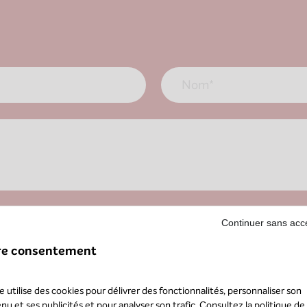
Nom
*
Continuer sans acc
re consentement
te utilise des cookies pour délivrer des fonctionnalités, personnaliser son
nu et ses publicités et pour analyser son trafic. Consultez la
politique de