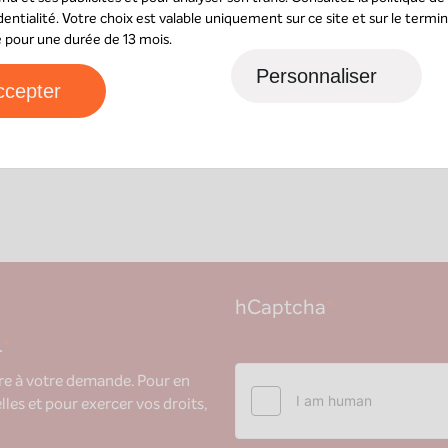
dentialité
. Votre choix est valable uniquement sur ce site et sur le termin
sé pour une durée de 13 mois.
Personnaliser
ccepter
hCaptcha
*
.
*
dre à votre demande. Pour en
les et pour exercer vos droits,