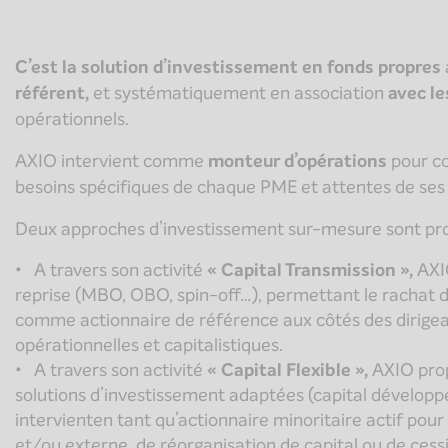
C’est la solution d’investissement en fonds propres
référent,
et systématiquement en association
avec le
opérationnels.
AXIO intervient comme
monteur d’opérations
pour co
besoins spécifiques de chaque PME et attentes de ses 
Deux approches d’investissement sur-mesure sont pr
A travers son activité
« Capital Transmission »,
AXI
reprise (MBO, OBO, spin-off…), permettant le rachat d
comme actionnaire de référence aux côtés des dirige
opérationnelles et capitalistiques.
A travers son activité
« Capital Flexible »,
AXIO prop
solutions d’investissement adaptées (capital développ
intervienten tant qu’actionnaire minoritaire actif pou
et/ou externe, de réorganisation de capital ou de cessi