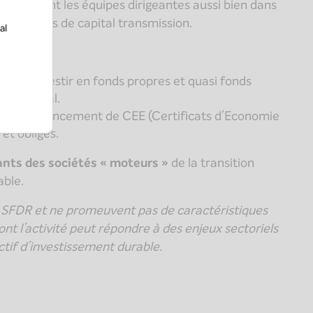
mpagnant les équipes dirigeantes aussi bien dans
opérations de capital transmission.
al
ose d’investir en fonds propres et quasi fonds
onnemental.
fre de financement de CEE (Certificats d’Economie
et obligés.
eants des sociétés « moteurs »
de la transition
able.
t SFDR et ne promeuvent pas de caractéristiques
nt l’activité peut répondre à des enjeux sectoriels
ctif d’investissement durable.