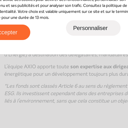
AXIO intervient comme
monteur d’opérations
en acco
nu et ses publicités et pour analyser son trafic. Consultez la
politique de
le cadre d’opérations de capital développement que d’
dentialité
. Votre choix est valable uniquement sur ce site et sur le termin
sé pour une durée de 13 mois.
Deux approches d’investissement sont proposées :
Personnaliser
ccepter
A travers son activité
« AXIO Evidence »
, AXIO prop
propres dans des PME moteurs dans le progrès envir
A travers son activité
« AET »
, AXIO propose une of
d’Energie) à destination des délégataires, mandataires 
L’équipe AXIO apporte toute
son expertise aux dirig
énergétique pour un développement toujours plus dur
*Les fonds sont classés Article 6 au sens du règlemen
ESG. Ils investissent cependant dans des entreprises do
liés à l’environnement, sans que cela constitue un obje