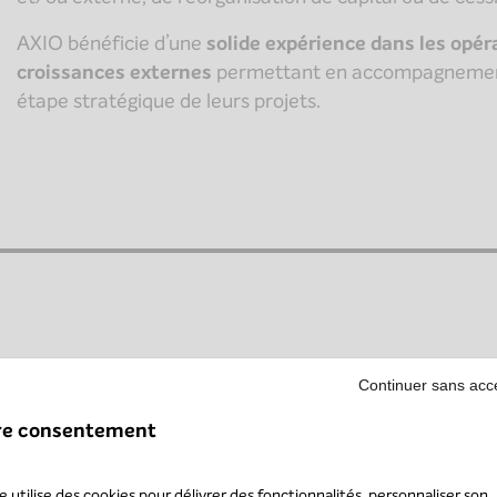
AXIO bénéficie d’une
solide expérience dans les opé
croissances externes
permettant en accompagnement 
étape stratégique de leurs projets.
Continuer sans acc
C’est la solution d’investissement
spécialisée dans le
projet de transformation souhaitent devenir des
acte
re consentement
économies d’énergie, producteurs d’énergies renouvelab
te utilise des cookies pour délivrer des fonctionnalités, personnaliser son