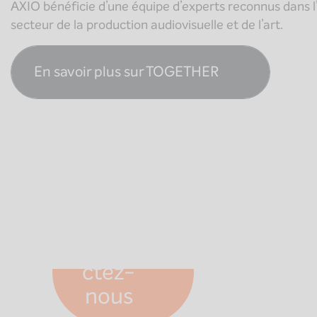
AXIO bénéficie d’une équipe d’experts reconnus dans 
secteur de la production audiovisuelle et de l’art.
En savoir plus sur TOGETHER
Nantes
24 rue René Viviani
Conta
44200
Nantes
ctez-
nous