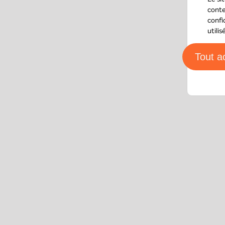
conte
confi
utili
Tout a