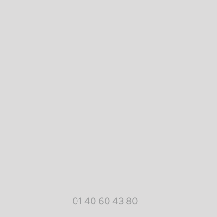
Paris
39 Boulevard Malesherbes
75008
Paris
01 40 60 43 80