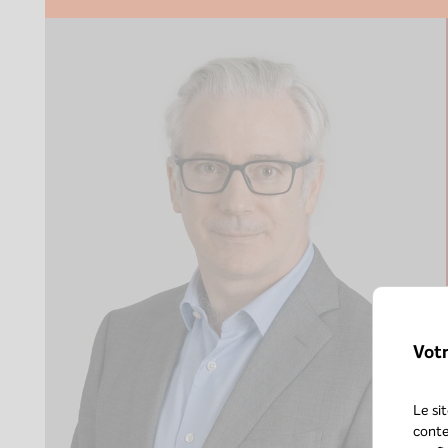
Vot
Le si
conte