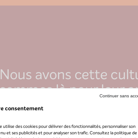
Nous avons cette cult
sommes là pour leur ap
Continuer sans acc
à chacun de leurs enje
re consentement
Florian de Gouvion Saint Cyr
te utilise des cookies pour délivrer des fonctionnalités, personnaliser son
Directeur général
nu et ses publicités et pour analyser son trafic. Consultez la
politique de