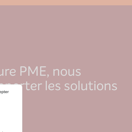
ure PME, nous
porter les solutions
epter
ux.