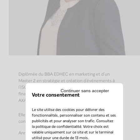
Diplômée du BBA EDHEC en marketing et d’un
Master 2 en stratégie et création d’évènements à
l’ISCOM, Anne-Laure rejoint des structures
Continuer sans accepter
financières telles que ODDO&Cie, NEUFLIZE OBC,
Votre consentement
AXA IM.
Le site utilise des cookies pour délivrer des
Elle intervient en tant que chargée de
fonctionnalités, personnaliser son contenu et ses
publicités et pour analyser son trafic. Consultez
communication événementielle.
la
politique de confidentialité
. Votre choix est
valable uniquement sur ce site et sur le terminal
Anne-Laure rejoint AXIO CAPITAL en 2018.
utilisé pour une durée de 13 mois.