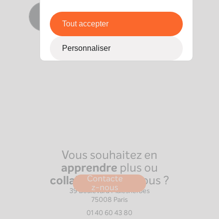
Contacter Anne-Laure
Tout accepter
Personnaliser
Vous souhaitez en
apprendre
plus ou
collaborer
avec nous ?
Contacte
Paris
z-nous
39 Boulevard Malesherbes
75008
Paris
01 40 60 43 80