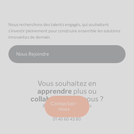
Nous recherchons des talents engagés, qui souhaitent
s’investir pleinement pour construire ensemble les solutions
innovantes de demain.
Nous Rejoindre
Vous souhaitez en
apprendre
plus ou
collaborer
avec nous ?
Paris
Contactez-
39 Boulevard Malesherbes
nous
75008
Paris
01 40 60 43 80