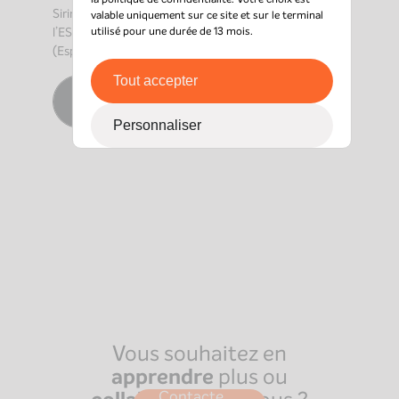
Sirine est diplômée du Programme Grande École de
valable uniquement sur ce site et sur le terminal
l’ESCP (France et Allemagne) et du BBA de l’ESADE
utilisé pour une durée de 13 mois.
(Espagne).
Tout accepter
Contacter Sirine
Personnaliser
Vous souhaitez en
apprendre
plus ou
Contacte
Paris