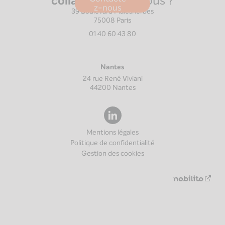
collaborer
avec nous ?
z-nous
39 Boulevard Malesherbes
75008
Paris
01 40 60 43 80
Nantes
24 rue René Viviani
44200
Nantes
Mentions légales
Politique de confidentialité
Gestion des cookies
Nouv