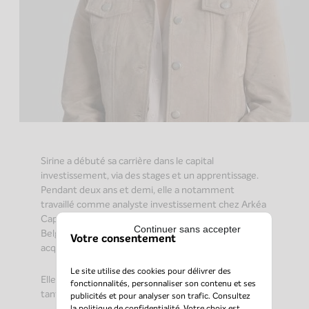
Sirine a débuté sa carrière dans le capital
investissement, via des stages et un apprentissage.
Pendant deux ans et demi, elle a notamment
travaillé comme analyste investissement chez Arkéa
Capital et dans le
family office
de la famille Frère en
Continuer sans accepter
Belgique, et comme conseillère en fusions-
Votre consentement
acquisitions au Crédit Agricole.
Le site utilise des cookies pour délivrer des
Elle a rejoint AXIO Capital en septembre 2024 en
fonctionnalités, personnaliser son contenu et ses
tant que chargée d’affaires.
publicités et pour analyser son trafic. Consultez
la
politique de confidentialité
. Votre choix est