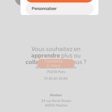
Personnaliser
Vous souhaitez en
apprendre
plus ou
collaborer
avec nous ?
Contacte
Paris
z-nous
39 Boulevard Malesherbes
75008
Paris
01 40 60 43 80
Nantes
24 rue René Viviani
44200
Nantes