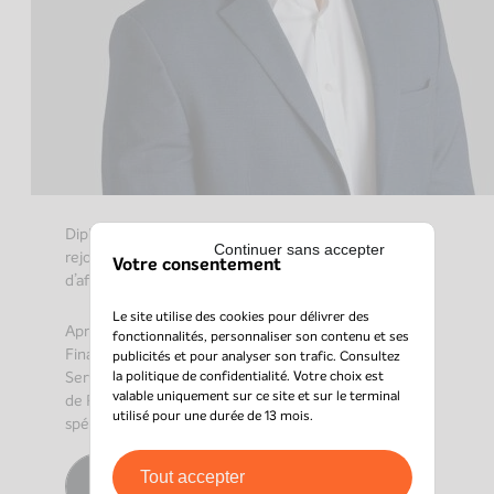
Diplômé du Master en Finance de l’ESSEC, Vincent a
Continuer sans accepter
rejoint l’équipe Axio Capital en qualité de Chargé
Votre consentement
d’affaires senior en avril 2024.
Le site utilise des cookies pour délivrer des
Après des expériences en M&A (Pax Corporate
fonctionnalités, personnaliser son contenu et ses
Finance, Banque Hottinguer) et en Transaction
publicités et pour analyser son trafic. Consultez
la
politique de confidentialité
. Votre choix est
Services (EY), Vincent a occupé durant 2 ans le poste
valable uniquement sur ce site et sur le terminal
de Responsable d’Investissement dans une société
utilisé pour une durée de 13 mois.
spécialisée dans la dette privée.
Tout accepter
Contacter Vincent