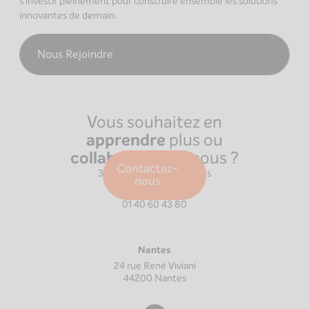
s’investir pleinement pour construire ensemble les solutions
innovantes de demain.
Nous Rejoindre
Vous souhaitez en
apprendre
plus ou
collaborer
avec nous ?
Paris
Contactez-
39 Boulevard Malesherbes
nous
75008
Paris
01 40 60 43 80
Nantes
24 rue René Viviani
44200
Nantes