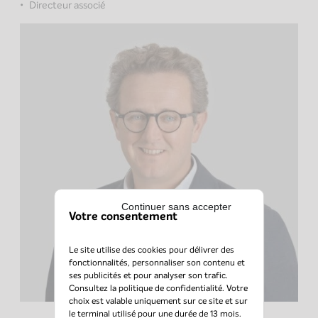
Directeur associé
Continuer sans accepter
Votre consentement
Le site utilise des cookies pour délivrer des
fonctionnalités, personnaliser son contenu et
ses publicités et pour analyser son trafic.
Consultez la
politique de confidentialité
. Votre
choix est valable uniquement sur ce site et sur
le terminal utilisé pour une durée de 13 mois.