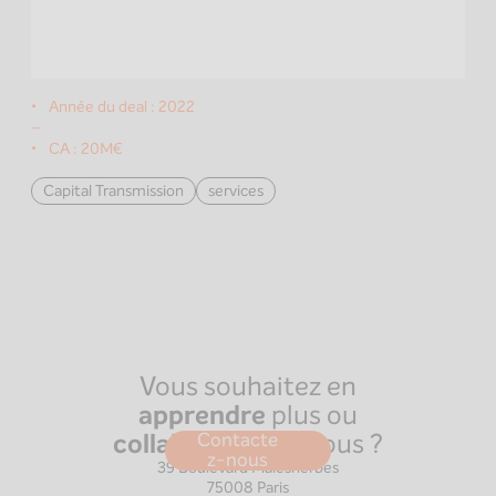
Année du deal :
2022
–
CA :
20M€
Capital Transmission
services
Vous souhaitez en
apprendre
plus ou
collaborer
avec nous ?
Contacte
Paris
z-nous
39 Boulevard Malesherbes
75008
Paris