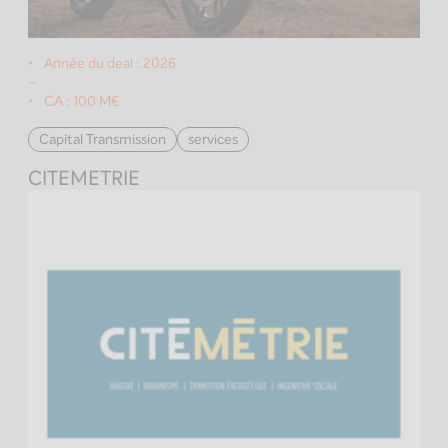
Année du deal :
2026
–
CA :
100 M€
Capital Transmission
services
CITEMETRIE