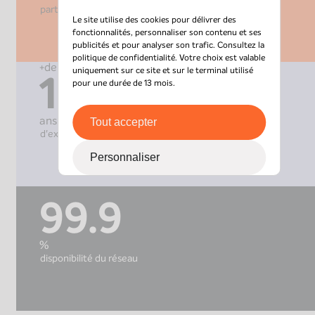
partenaires actifs
Le site utilise des cookies pour délivrer des
fonctionnalités, personnaliser son contenu et ses
publicités et pour analyser son trafic. Consultez la
politique de confidentialité
. Votre choix est valable
+de
uniquement sur ce site et sur le terminal utilisé
15
pour une durée de 13 mois.
ans
Tout accepter
d'expérience
Personnaliser
99.9
%
disponibilité du réseau