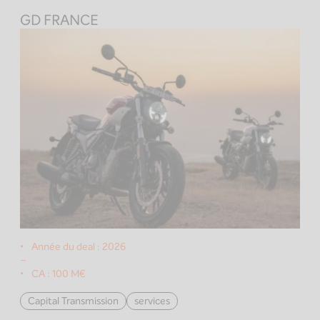
GD FRANCE
Année du deal :
2026
–
CA :
100 M€
Capital Transmission
services