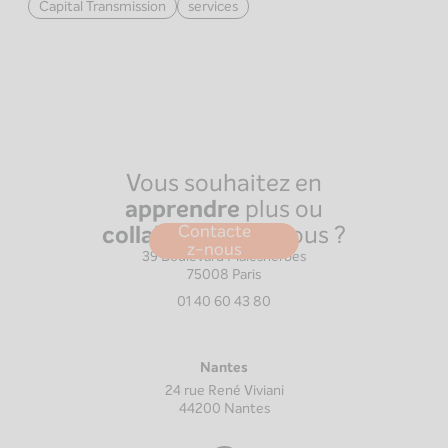
Capital Transmission
services
Vous souhaitez en
apprendre
plus ou
collaborer
avec nous ?
Contacte
Paris
z-nous
39 Boulevard Malesherbes
75008
Paris
01 40 60 43 80
Nantes
24 rue René Viviani
44200
Nantes