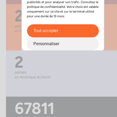
publicités et pour analyser son trafic. Consultez la
politique de confidentialité
. Votre choix est valable
2
uniquement sur ce site et sur le terminal utilisé
pour une durée de 13 mois.
usines
en Europe
Tout accepter
Personnaliser
2
usines
en Amérique du Nord
67811