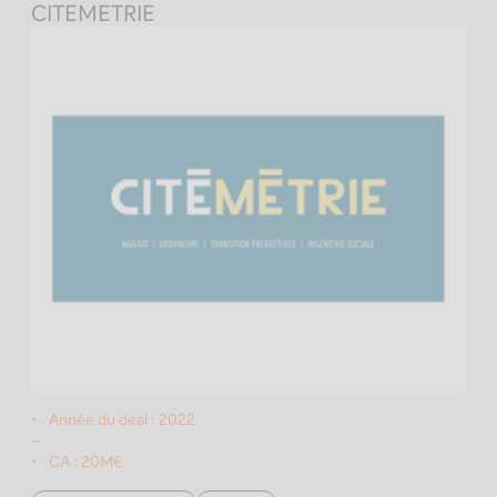
CITEMETRIE
Année du deal :
2022
–
CA :
20M€