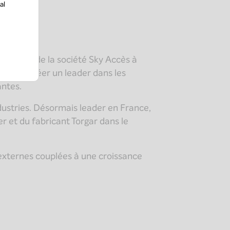
al
smission de la société Sky Accès à
nté de créer un leader dans les
rantes.
dustries. Désormais leader en France,
er et du fabricant Torgar dans le
 externes couplées à une croissance