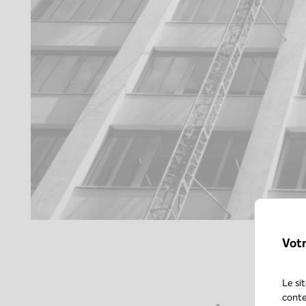
Vot
Le si
conte