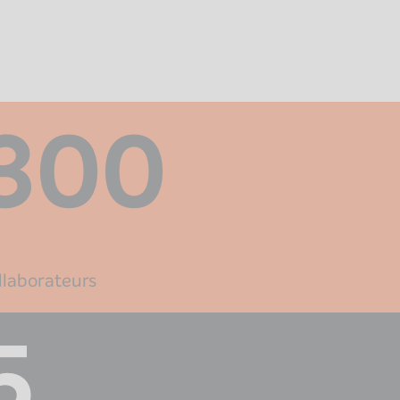
300
llaborateurs
5