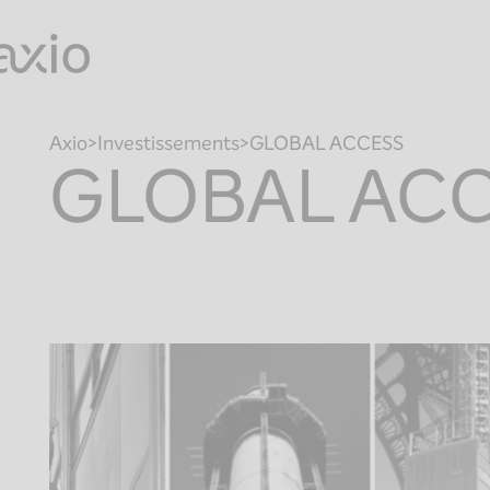
Skip
to
content
Axio
Investissements
GLOBAL ACCESS
GLOBAL AC