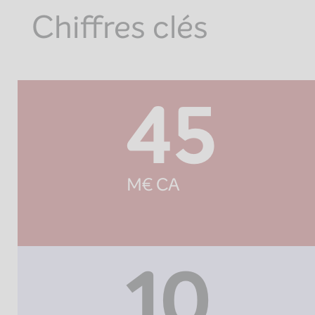
Chiffres clés
45
M€ CA
10