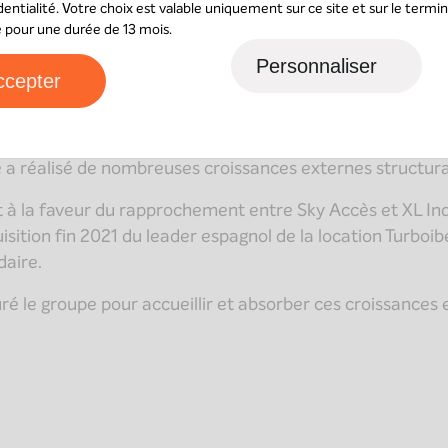
tion
dentialité
. Votre choix est valable uniquement sur ce site et sur le termin
sé pour une durée de 13 mois.
Personnaliser
ccepter
 première opération de MBO en 2015 pour assurer la tran
e croissance importante de son marché, et fort de la volo
pe a réalisé de nombreuses croissances externes structu
t à la faveur du rapprochement entre Sky Accès et XL In
isition fin 2021 du leader espagnol de la location Turboib
daire.
é le groupe pour accueillir et absorber ces croissances