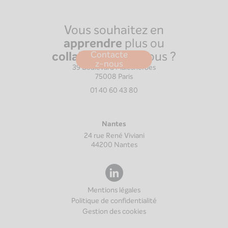
Vous souhaitez en
apprendre
plus ou
collaborer
avec nous ?
Contacte
Paris
z-nous
39 Boulevard Malesherbes
75008
Paris
01 40 60 43 80
Nantes
24 rue René Viviani
44200
Nantes
Mentions légales
Politique de confidentialité
Gestion des cookies