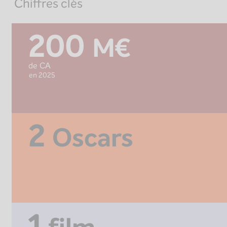
Chiffres clés
200
M€
de CA
en 2025
2
Oscars
1