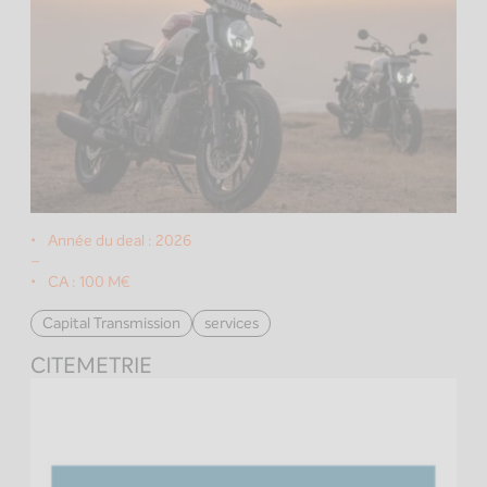
Année du deal :
2026
–
CA :
100 M€
Capital Transmission
services
CITEMETRIE