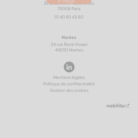
z-nous
39 Boulevard Malesherbes
75008
Paris
01 40 60 43 80
Nantes
24 rue René Viviani
44200
Nantes
Mentions légales
Politique de confidentialité
Gestion des cookies
Nouv