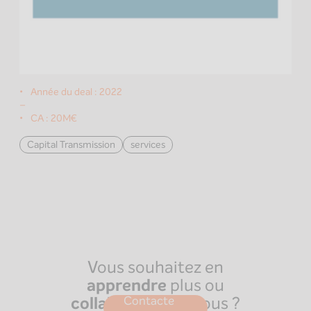
Année du deal :
2022
–
CA :
20M€
Capital Transmission
services
Vous souhaitez en
apprendre
plus ou
collaborer
avec nous ?
Contacte
Paris