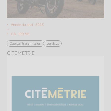
Année du deal :
2026
–
CA :
100 M€
Capital Transmission
services
CITEMETRIE