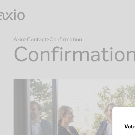
Skip
to
content
Axio
Contact
Confirmation
Confirmatio
Vot