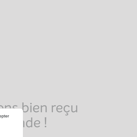
ns bien reçu
epter
emande !