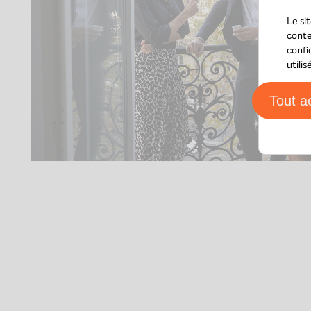
Le si
conte
confi
utili
Tout a
Paris
39 Boulevard Malesherbes
75008
Paris