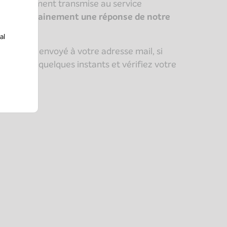
correctement transmise au service
rez prochainement une réponse de notre
al
ion a été envoyé à votre adresse mail, si
 attendez quelques instants et vérifiez votre
sirable
”.