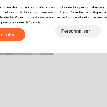
Votre demande a été 
te utilise des cookies pour délivrer des fonctionnalités, personnaliser son
concerné,
vous recev
nu et ses publicités et pour analyser son trafic. Consultez la
politique de
part
.
dentialité
. Votre choix est valable uniquement sur ce site et sur le termin
sé pour une durée de 13 mois.
Un email de confirmat
vous n’avez rien reçu,
Personnaliser
ccepter
dossier “
courrier indé
Nantes
24 rue René Viviani
44200
Nantes
Contactez-