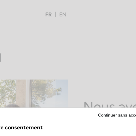
FR
EN
n
Nous avo
Continuer sans acc
votre d
re consentement