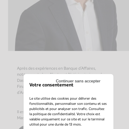
Après des expériences en Banque d’Affaires,
notamment chez Alantra et Natixis, ainsi que chez
Dassault Aviation au sein du département
Continuer sans accepter
Votre consentement
Financements & Trésorerie, Xavier rejoint l’équipe
d’Axio Capital en mars 2020.
Le site utilise des cookies pour délivrer des
fonctionnalités, personnaliser son contenu et ses
publicités et pour analyser son trafic. Consultez
Il est diplômé du Programme Grande Ecole et d’un
la
politique de confidentialité
. Votre choix est
Master en Finance de l’ESSCA.
valable uniquement sur ce site et sur le terminal
utilisé pour une durée de 13 mois.