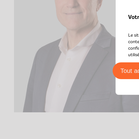
Vot
Le si
conte
confi
utili
Tout a