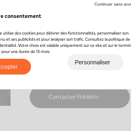
Continuer sans acc
d’Investissements en 2002, puis il co-fond
d’investissement en Private Equity, avec la
re consentement
PME françaises seront réalisés entre 2003 
Ardens IV est transférée vers AXIO Capital.
te utilise des cookies pour délivrer des fonctionnalités, personnaliser son
nu et ses publicités et pour analyser son trafic. Consultez la
politique de
En parallèle, Frédéric devient président de
dentialité
. Votre choix est valable uniquement sur ce site et sur le termin
ainsi que de la holding de la branche famili
sé pour une durée de 13 mois.
Frédéric a par ailleurs été président de l’
Personnaliser
ccepter
l’entrepreneuriat des alumni de l’X, les Min
(Grandes Ecoles Entrepreneurs), pendant 6 
Contacter Frédéric