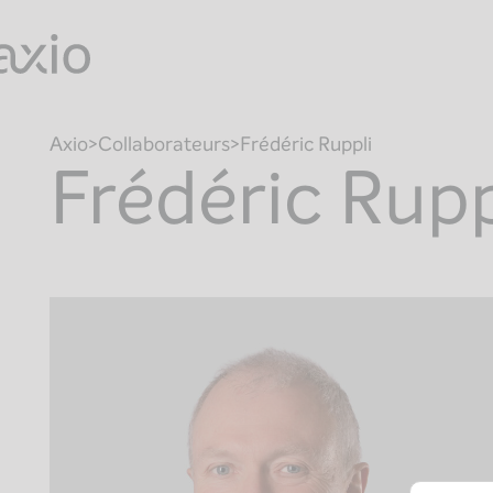
Skip
to
content
Axio
Collaborateurs
Frédéric Ruppli
Frédéric Rupp