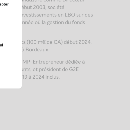
epter
e Ardens début 2003, société
quelle 29 investissements en LBO sur des
et 2026, année où la gestion du fonds
 GT Logistics (100 m€ de CA) début 2024,
al
ale Sarrat, à Bordeaux.
association XMP-Entrepreneur dédiée à
es et les Ponts, et président de G2E
ans de 2019 à 2024 inclus.