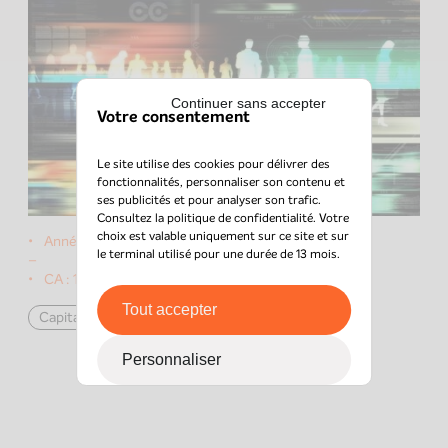
Continuer sans accepter
Votre consentement
Le site utilise des cookies pour délivrer des
fonctionnalités, personnaliser son contenu et
ses publicités et pour analyser son trafic.
Consultez la
politique de confidentialité
. Votre
choix est valable uniquement sur ce site et sur
Année du deal :
2022
le terminal utilisé pour une durée de 13 mois.
–
CA :
10M€
Tout accepter
Capital Flexible
intégrateur IT
Personnaliser