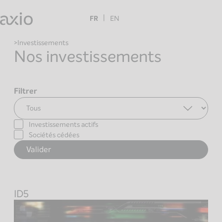
Skip
to
FR
EN
content
Investissements
Nos investissements
Filtrer
Investissements actifs
Sociétés cédées
ID5