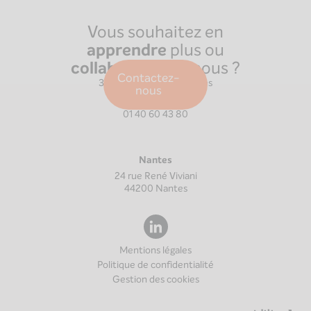
Vous souhaitez en
apprendre
plus ou
collaborer
avec nous ?
Paris
Contactez-
39 Boulevard Malesherbes
nous
75008
Paris
01 40 60 43 80
Nantes
24 rue René Viviani
44200
Nantes
Mentions légales
Politique de confidentialité
Gestion des cookies